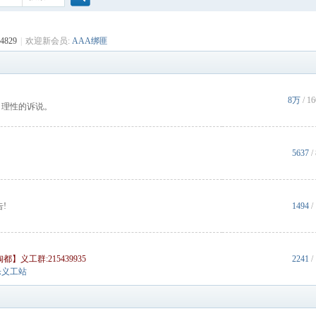
搜
4829
|
欢迎新会员:
AAA绑匪
索
8万
/
1
，理性的诉说。
5637
/
!
1494
/
都】义工群:215439935
2241
/
乐义工站