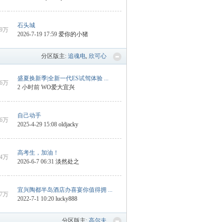
石头城
29万
2026-7-19 17:59
爱你的小猪
分区版主:
追魂电
,
欣可心
盛夏换新季|全新一代ES试驾体验 ...
6万
2 小时前
WO爱大宜兴
自己动手
16万
2025-4-29 15:08
oldjacky
高考生，加油！
4万
2026-6-7 06:31
淡然处之
宜兴陶都半岛酒店办喜宴你值得拥 ...
7万
2022-7-1 10:20
lucky888
分区版主:
高尔夫