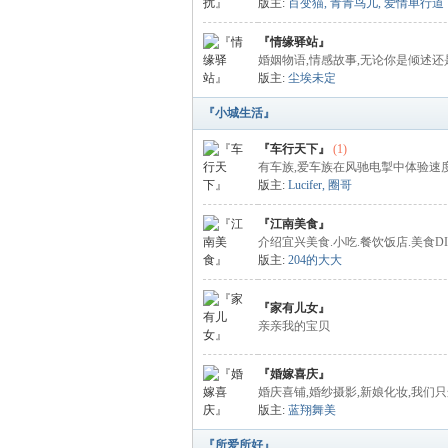
版主:
百变猫
,
青青鸟儿
,
爱情单行道
『情缘驿站』
婚姻物语,情感故事,无论你是倾述还
版主:
尘埃未定
『小城生活』
『车行天下』
(1)
有车族,爱车族在风驰电掣中体验速
版主:
Lucifer
,
圈哥
『江南美食』
介绍宜兴美食.小吃.餐饮饭店.美食D
版主:
204的大大
『家有儿女』
亲亲我的宝贝
『婚嫁喜庆』
婚庆喜铺,婚纱摄影,新娘化妆,我们只
版主:
蓝翔舞美
『所爱所好』