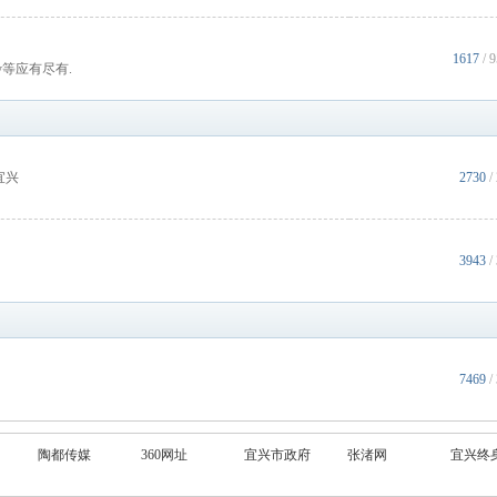
1617
/ 
ay等应有尽有.
宜兴
2730
/
3943
/
7469
/
陶都传媒
360网址
宜兴市政府
张渚网
宜兴终