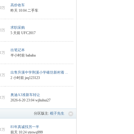
高价收车
00万
昨天 10:04
二手车
求职采购
13万
5 天前
UFC2017
出笔记本
31万
半小时前
bababa
出售升溪中学荆溪小学碓坊新村着 ...
11万
2 小时前
jzq123123
奥迪A3准新车转让
1万
2026-6-20 23:04
wjliuhui27
分区版主:
棍子先生
81年真诚找另一半
31万
前天 10:24
ytrewq999