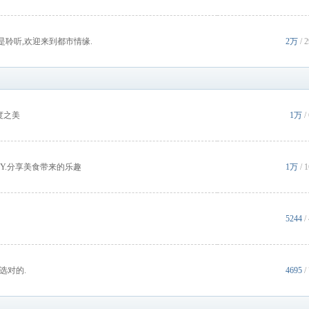
是聆听,欢迎来到都市情缘.
2万
/
度之美
1万
/
IY.分享美食带来的乐趣
1万
/
5244
/
选对的.
4695
/