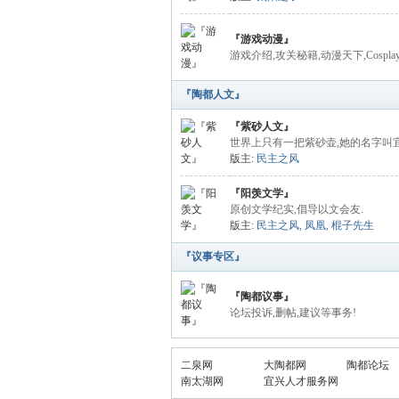
『游戏动漫』
游戏介绍,攻关秘籍,动漫天下,Cospl
『陶都人文』
『紫砂人文』
世界上只有一把紫砂壶,她的名字叫
版主:
民主之风
『阳羡文学』
原创文学纪实,倡导以文会友.
版主:
民主之风
,
凤凰
,
棍子先生
『议事专区』
『陶都议事』
论坛投诉,删帖,建议等事务!
二泉网
大陶都网
陶都论坛
南太湖网
宜兴人才服务网