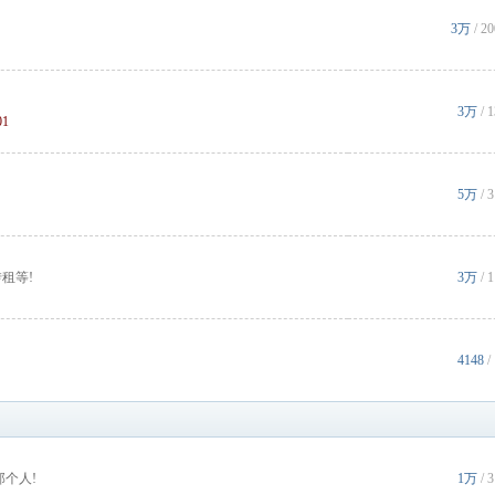
3万
/
2
3万
/
1
5万
/
租等!
3万
/
4148
/
个人!
1万
/