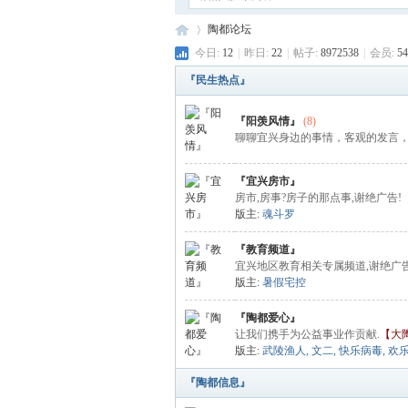
陶都论坛
今日:
12
|
昨日:
22
|
帖子:
8972538
|
会员:
54
『民生热点』
陶
»
『阳羡风情』
(8)
聊聊宜兴身边的事情，客观的发言
『宜兴房市』
房市,房事?房子的那点事,谢绝广告!
版主:
魂斗罗
『教育频道』
宜兴地区教育相关专属频道,谢绝广告
版主:
暑假宅控
都
『陶都爱心』
让我们携手为公益事业作贡献.
【大陶
版主:
武陵渔人
,
文二
,
快乐病毒
,
欢
『陶都信息』