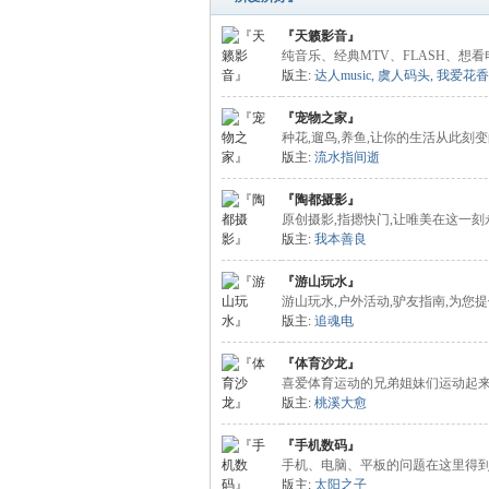
『天籁影音』
纯音乐、经典MTV、FLASH、想看
版主:
达人music
,
虞人码头
,
我爱花香
『宠物之家』
种花,遛鸟,养鱼,让你的生活从此刻变
版主:
流水指间逝
『陶都摄影』
原创摄影,指摁快门,让唯美在这一刻
版主:
我本善良
『游山玩水』
游山玩水,户外活动,驴友指南,为您
版主:
追魂电
『体育沙龙』
喜爱体育运动的兄弟姐妹们运动起来
版主:
桃溪大愈
『手机数码』
手机、电脑、平板的问题在这里得到
版主:
太阳之子