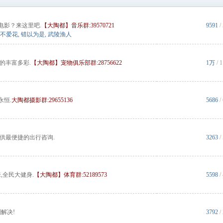
电影？来这里吧.
【大陶都】音乐群:39570721
9591
/
不爱花
,
错以为是
,
武陵渔人
的丰富多彩.
【大陶都】宠物俱乐部群:28756622
1万
/
永恒.
大陶都摄影群:29655136
5686
/
提供最便捷的出行咨询.
3263
/
,全民大健身.
【大陶都】体育群:52189573
5598
/
解决!
3792
/