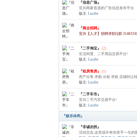
『信息广场』
宜兴商家首选的广告信息发布平台.
版主:
Lucifer
论
『商企招聘』
宜兴【人才】招聘求职Q群:31483330
『二手淘宝』
(2)
生活闲置、二手用品交易平台!
版主:
Lucifer
『租房售房』
(1)
房产出售 求购 出租 求租 店铺转让转
版主:
Lucifer
坛
『二手车市』
宜兴二手汽车交易平台!
版主:
Lucifer
『娱乐休闲』
『非诚勿扰』
活动交友,这里或许有你牵手一生的那