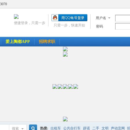
3070
用户名
便捷登录，只需一步
只需一步，快速开始
密码
爱上陶都APP
招聘求职
热搜:
出租车
公共自行车
辟谣
二手
文明
声动宜网
搜索