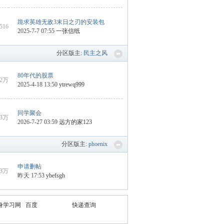
跪求英雄无敌3末日之刃的安装包
9516
2025-7-7 07:55
一张信纸
分区版主:
民主之风
80年代的股票
2万
2025-4-18 13:50
ytrewq999
同学聚会
3万
2026-7-27 03:59
远方的家123
分区版主:
phoenix
申请删帖
3万
昨天 17:53
ybefsgh
身学习网
百度
快递查询