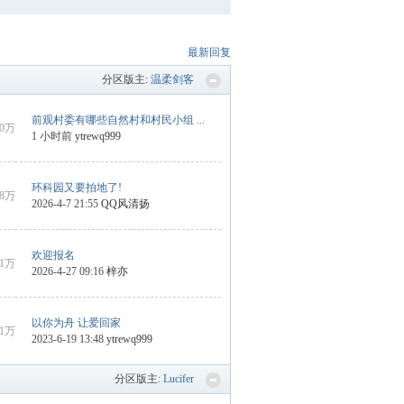
最新回复
分区版主:
温柔剑客
前观村委有哪些自然村和村民小组 ...
60万
1 小时前
ytrewq999
环科园又要拍地了!
8万
2026-4-7 21:55
QQ风清扬
欢迎报名
1万
2026-4-27 09:16
梓亦
以你为舟 让爱回家
1万
2023-6-19 13:48
ytrewq999
分区版主:
Lucifer