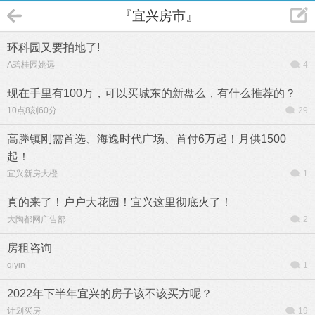
『宜兴房市』
环科园又要拍地了!
A碧桂园姚远
4
现在手里有100万，可以买城东的新盘么，有什么推荐的？
10点8刻60分
29
高塍镇刚需首选、海逸时代广场、首付6万起！月供1500
起！
宜兴新房大橙
1
真的来了！户户大花园！宜兴这里彻底火了！
大陶都网广告部
2
房租咨询
qiyin
1
2022年下半年宜兴的房子该不该买方呢？
计划买房
19