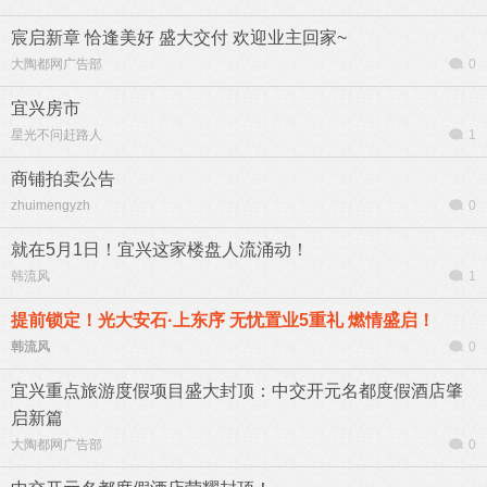
宸启新章 恰逢美好 盛大交付 欢迎业主回家~
大陶都网广告部
0
宜兴房市
星光不问赶路人
1
商铺拍卖公告
zhuimengyzh
0
就在5月1日！宜兴这家楼盘人流涌动！
韩流风
1
提前锁定！光大安石·上东序 无忧置业5重礼 燃情盛启！
韩流风
0
宜兴重点旅游度假项目盛大封顶：中交开元名都度假酒店肇
启新篇
大陶都网广告部
0