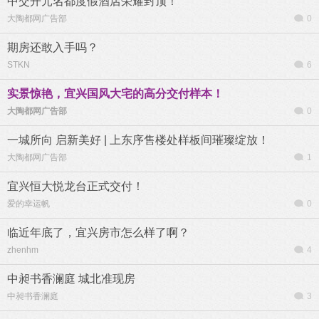
中交开元名都度假酒店荣耀封顶！
大陶都网广告部
0
期房还敢入手吗？
STKN
6
实景惊艳，宜兴国风大宅的高分交付样本！
大陶都网广告部
0
一城所向 启新美好 | 上东序售楼处样板间璀璨绽放！
大陶都网广告部
1
宜兴恒大悦龙台正式交付！
爱的幸运帆
0
临近年底了，宜兴房市怎么样了啊？
zhenhm
4
中昶书香澜庭 城北准现房
中昶书香澜庭
3