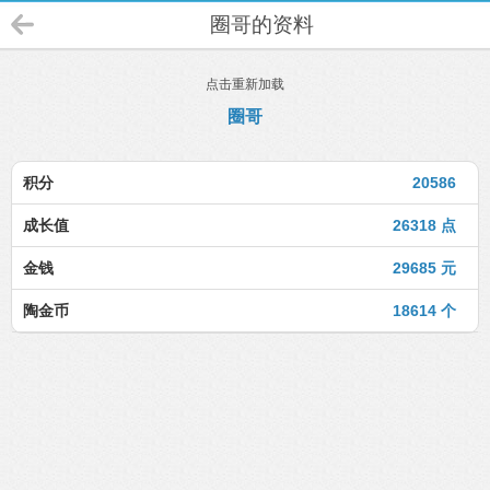
圈哥的资料
点击重新加载
圈哥
积分
20586
成长值
26318 点
金钱
29685 元
陶金币
18614 个