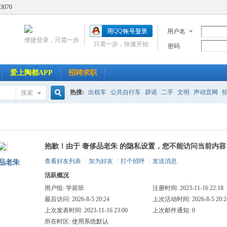
3070
用户名
便捷登录，只需一步
只需一步，快速开始
密码
爱上陶都APP
招聘求职
热搜:
出租车
公共自行车
辟谣
二手
文明
声动宜网
搜索
搜
抱歉！由于 奢侈品老朱 的隐私设置，您不能访问当前内容
索
查看好友列表
|
加为好友
|
打个招呼
|
发送消息
品老朱
活跃概况
用户组:
学前班
注册时间: 2023-11-16 22:18
最后访问: 2026-8-5 20:24
上次活动时间: 2026-8-5 20:2
上次发表时间: 2023-11-16 23:00
上次邮件通知: 0
所在时区: 使用系统默认