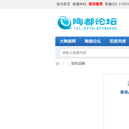
设为首页
收藏本站
新浪微博
客服QQ :111911
大陶都网
陶都论坛
阳羡风情
隐私提醒
陶
›
›
奢侈