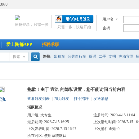
3070
用户名
便捷登录，只需一步
只需一步，快速开始
密码
爱上陶都APP
招聘求职
热搜:
出租车
公共自行车
辟谣
二手
文明
声动宜网
搜索
搜
抱歉！由于 宜氿 的隐私设置，您不能访问当前内容
索
查看好友列表
|
加为好友
|
打个招呼
|
发送消息
宜氿
活跃概况
用户组:
大专生
注册时间: 2020-4-15 11:04
最后访问: 2026-7-15 16:25
上次活动时间: 2026-7-15 16:
上次发表时间: 2026-7-15 16:27
上次邮件通知: 0
所在时区: 使用系统默认