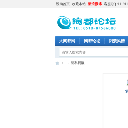
设为首页
收藏本站
新浪微博
客服QQ :111911
大陶都网
陶都论坛
阳羡风情
隐私提醒
陶
›
›