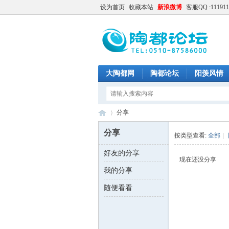
设为首页
收藏本站
新浪微博
客服QQ :111911
大陶都网
陶都论坛
阳羡风情
分享
分享
按类型查看:
全部
|
好友的分享
陶
›
现在还没分享
我的分享
随便看看