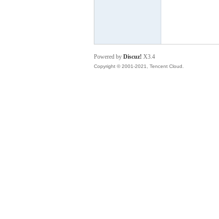
都
Powered by
Discuz!
X3.4
Copyright © 2001-2021, Tencent Cloud.
论