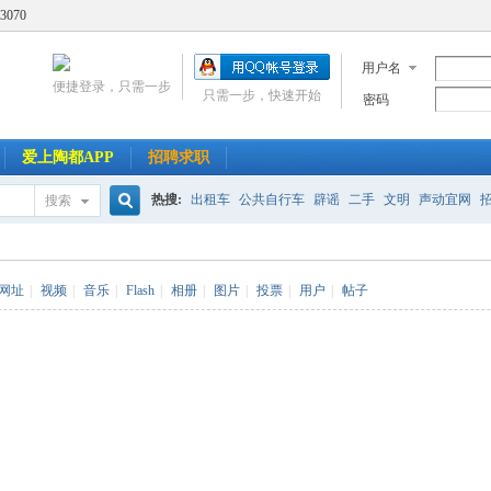
3070
用户名
便捷登录，只需一步
只需一步，快速开始
密码
爱上陶都APP
招聘求职
热搜:
出租车
公共自行车
辟谣
二手
文明
声动宜网
搜索
搜
网址
|
视频
|
音乐
|
Flash
|
相册
|
图片
|
投票
|
用户
|
帖子
索