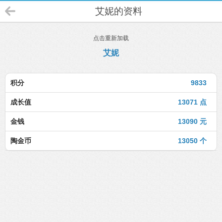
艾妮的资料
点击重新加载
艾妮
积分
9833
成长值
13071 点
金钱
13090 元
陶金币
13050 个