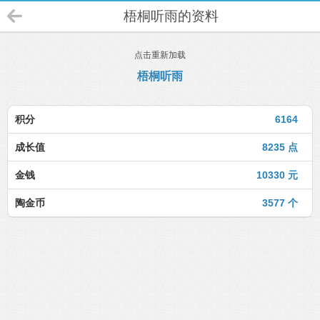
梧桐听雨的资料
点击重新加载
梧桐听雨
积分
6164
成长值
8235 点
金钱
10330 元
陶金币
3577 个