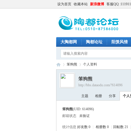
设为首页
收藏本站
新浪微博
客服QQ :111911
大陶都网
陶都论坛
阳羡风情
笨狗熊
个人资料
笨狗熊
http://bbs.dataodu.com/?614096
陶
›
›
主题
相册
分享
个人
笨狗熊
(UID: 614096)
邮箱状态
未验证
统计信息
好友数 0
|
相册数 0
|
回帖数 21
|