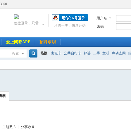
3070
用户名
便捷登录，只需一步
只需一步，快速开始
密码
爱上陶都APP
招聘求职
热搜:
出租车
公共自行车
辟谣
二手
文明
声动宜网
搜索
搜
索
资料
主题数 3
|
分享数 0