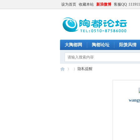
设为首页
收藏本站
新浪微博
客服QQ :111911
大陶都网
陶都论坛
阳羡风情
隐私提醒
陶
›
›
wangy