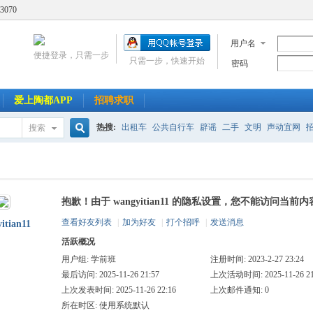
3070
用户名
便捷登录，只需一步
只需一步，快速开始
密码
爱上陶都APP
招聘求职
热搜:
出租车
公共自行车
辟谣
二手
文明
声动宜网
搜索
搜
抱歉！由于 wangyitian11 的隐私设置，您不能访问当前内
索
查看好友列表
|
加为好友
|
打个招呼
|
发送消息
itian11
活跃概况
用户组:
学前班
注册时间: 2023-2-27 23:24
最后访问: 2025-11-26 21:57
上次活动时间: 2025-11-26 21
上次发表时间: 2025-11-26 22:16
上次邮件通知: 0
所在时区: 使用系统默认