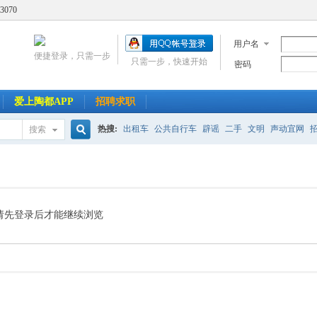
3070
用户名
便捷登录，只需一步
只需一步，快速开始
密码
爱上陶都APP
招聘求职
热搜:
出租车
公共自行车
辟谣
二手
文明
声动宜网
搜索
搜
索
请先登录后才能继续浏览