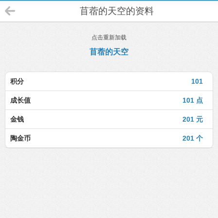
苜蓿的天空的资料
点击重新加载
苜蓿的天空
积分
101
成长值
101 点
金钱
201 元
陶金币
201 个